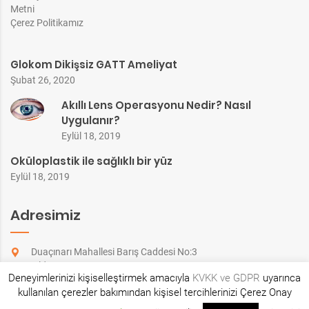
Metni
Çerez Politikamız
Glokom Dikişsiz GATT Ameliyat
Şubat 26, 2020
Akıllı Lens Operasyonu Nedir? Nasıl
Uygulanır?
Eylül 18, 2019
Oküloplastik ile sağlıklı bir yüz
Eylül 18, 2019
Adresimiz
Duaçınarı Mahallesi Barış Caddesi No:3
Yıldırım / BURSA
Deneyimlerinizi kişiselleştirmek amacıyla
KVKK ve GDPR
uyarınca
Bursa'da Yerimiz (Google Map)
kullanılan çerezler bakımından kişisel tercihlerinizi Çerez Onay
1