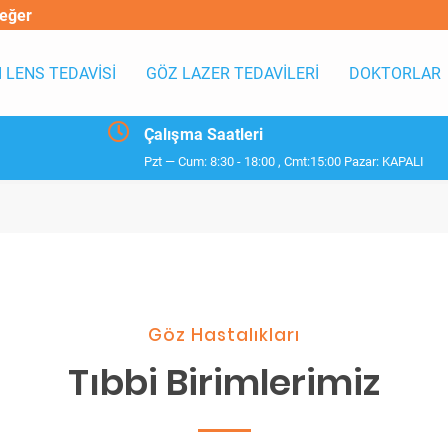
Değer
I LENS TEDAVİSİ
GÖZ LAZER TEDAVİLERİ
DOKTORLAR
Çalışma Saatleri
Pzt — Cum: 8:30 - 18:00 , Cmt:15:00 Pazar: KAPALI
Göz Hastalıkları
Tıbbi Birimlerimiz