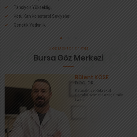
Tansiyon Yüksekliği,
Kötü Kan Kolesterol Seviyeleri,
Genetik Yatkınlık,
1
2
3
Göz Doktorlarımız
Bursa Göz Merkezi
Bülent KÖSE
DOC. DR.
Katarakt ve Rekraktif
Cerrahi
Excimer Lazer, Smile
Lazer