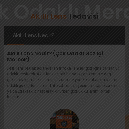
Akıllı Lens
Tedavisi
+
Akıllı Lens Nedir?
Akıllı Lens Nedir? (Çok Odaklı Göz İçi
Mercek)
Akıllı lens olarak adlandırılan trifokal lensler göz içine takılan üç
odaklı lenslerdir. Akıllı lensler, tek bir odak probleminin değil,
çoklu odak problemlerinin çözümüne yönelik imkan sunan üç
odaklı göz içi lenslerdir. Trifokal Lens sayesinde kitap okurken
ya da uzaktaki bir tabelayı okurken gözlük kullanımı ortan
kaldırır.