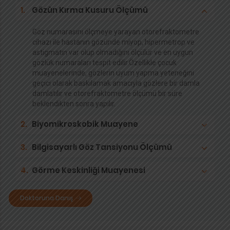
1.
Gözün Kırma Kusuru Ölçümü
Göz numarasını ölçmeye yarayan otorefraktometre
cihazı ile hastanın gözünde miyop, hipermetrop ve
astigmatın var olup olmadığını ölçülür ve en uygun
gözlük numaraları tespit edilir.Özellikle çocuk
muayenelerinde, gözlerin uyum yapma yeteneğini
geçici olarak baskılamak amacıyla gözlere bir damla
damlatılır ve otorefraktometre ölçümü bir süre
beklendikten sonra yapılır.
2.
Biyomikroskobik Muayene
3.
Bilgisayarlı Göz Tansiyonu Ölçümü
4.
Görme Keskinliği Muayenesi
Doktoruna Danış