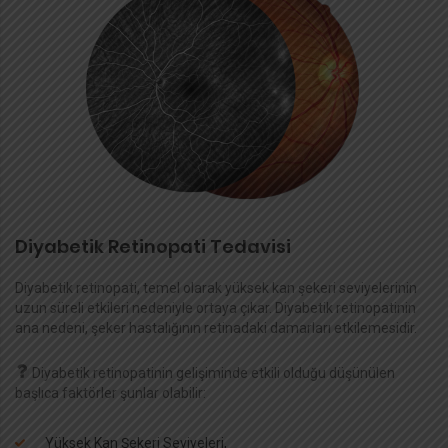
Gl
zün
Bu
ı
ol
be
gö
ba
ba
Diyabetik Retinopati Tedavisi
Diyabetik retinopati, temel olarak yüksek kan şekeri seviyelerinin
uzun süreli etkileri nedeniyle ortaya çıkar. Diyabetik retinopatinin
ana nedeni, şeker hastalığının retinadaki damarları etkilemesidir.
Diyabetik retinopatinin gelişiminde etkili olduğu düşünülen
başlıca faktörler şunlar olabilir:
Yüksek Kan Şekeri Seviyeleri,