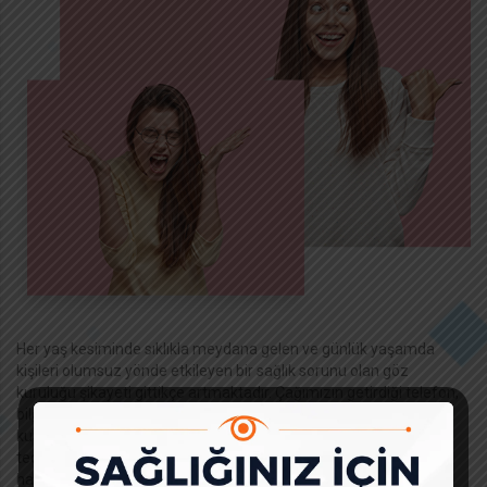
Her yaş kesiminde sıklıkla meydana gelen ve günlük yaşamda
kişileri olumsuz yönde etkileyen bir sağlık sorunu olan göz
kuruluğu şikayeti gittikçe artmaktadır. Çağımızın getirdiği telefon,
bilgisayar ve tablet gibi eşyaların çok fazla kullanılması da göz
kuruluğuna neden olmaktadır. IPL “intense pulse light” yoğun ışık
tedavisi ile infrared maske tedavisi göz kuruluğu olan
hastalarımızda uygulanarak yağ bezleri çok daha iyi çalışır ve