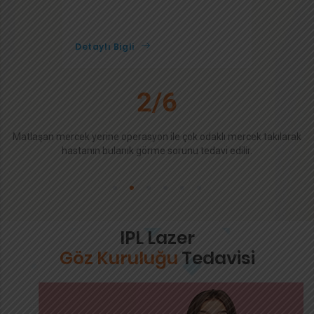
Detaylı Bigli
2
/6
r
Matlaşan mercek yerine operasyon ile çok odaklı mercek takılarak
hastanın bulanık görme sorunu tedavi edilir.
m
1
2
3
4
5
6
IPL Lazer
Göz Kuruluğu
Tedavisi