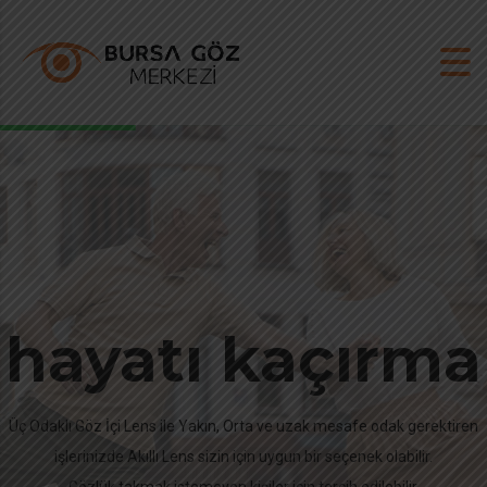
hayatı kaçırma
Üç Odaklı Göz İçi Lens ile Yakın, Orta ve uzak mesafe odak gerektiren
işlerinizde Akıllı Lens sizin için uygun bir seçenek olabilir.
Gözlük takmak istemeyen kişiler için tercih edilebilir.